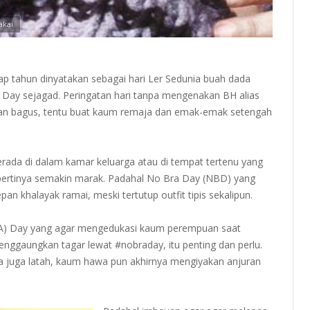
akai
ap tahun dinyatakan sebagai hari Ler Sedunia buah dada
 Day sejagad. Peringatan hari tanpa mengenakan BH alias
uan bagus, tentu buat kaum remaja dan emak-emak setengah
erada di dalam kamar keluarga atau di tempat tertenu yang
sepertinya semakin marak. Padahal No Bra Day (NBD) yang
n khalayak ramai, meski tertutup outfit tipis sekalipun.
RA) Day yang agar mengedukasi kaum perempuan saat
nggaungkan tagar lewat #nobraday, itu penting dan perlu.
 juga latah, kaum hawa pun akhirnya mengiyakan anjuran