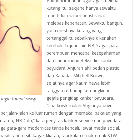
Padahal imbauan agar agar melepas
kutang itu, sakjane hanya sewaktu
mau tidur malam beristirahat
melepas kepenatan. Sewaktu bangun,
yach mestinya kutang yang
tertanggal itu sebaiknya dikenakan
kembali. Tujuan lain NBD agar para
perempuan mencapai kesepahaman
dan sadar mendeteksi dini kanker
payudara. Anjuran ahli bedah plastic
dari Kanada, Mitchell Brown,
sejatinya agar kaum hawa lebih
tanggap terhadap kemungkinan
gejala pengidap kanker payudara.
ingin tampil sexsy
“Lha kowk malah Abg unyu-unyu
erjalan-jalan ke luar rumah dengan memakai pakaian yang
ama, NBD itu,” kata penyitas kanker service dan payudara,
uga gara-gara modernitas tanpa kendali, lewat media social.
au masih ranum sih kagak kliatan, tapi kalau emak-emak STW