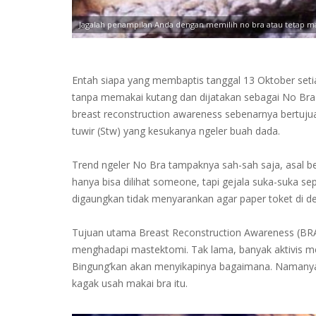
Jagalah penampilan Anda dengan memilih no bra atau tetap m
Entah siapa yang membaptis tanggal 13 Oktober seti
tanpa memakai kutang dan dijatakan sebagai No Bra
breast reconstruction awareness sebenarnya bertuj
tuwir (Stw) yang kesukanya ngeler buah dada.
Trend ngeler No Bra tampaknya sah-sah saja, asal b
hanya bisa dilihat someone, tapi gejala suka-suka 
digaungkan tidak menyarankan agar paper toket di depa
Tujuan utama Breast Reconstruction Awareness (B
menghadapi mastektomi. Tak lama, banyak aktivis me
Bingung’kan akan menyikapinya bagaimana. Namanya
kagak usah makai bra itu.