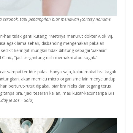
a seronok, tapi penampilan biar menawan (cortesy noname
ri-hari tidak ganti kutang. “Metinya menurut dokter Alok Vij,
isa agak lama sehari, disbanding mengenakan pakaian
edikit keringat mungkin tidak dihitung sebagai ‘pakaian’
 Clinic, “jadi tergantung risih memakai atau kagak.”
ancar sampai tertidur pulas. Hanya saja, kalau makai bra kagak
digantungkan, akan memicu micro organisme lain menyelundup
ri berturut-rutut dipakai, biar bra rileks dan tegang terus
 tanpa bra. “Jadi teserah kalian, mau kucar-kacur tanpa BH
Eddy je soe – Solo
)