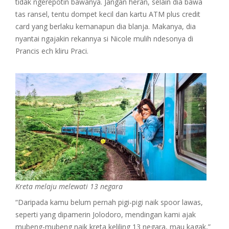
tidak ngerepotin bawanya. Jangan heran, selain dia bawa
tas ransel, tentu dompet kecil dan kartu ATM plus credit
card yang berlaku kemanapun dia blanja. Makanya, dia
nyantai ngajakin rekannya si Nicole mulih ndesonya di
Prancis ech kliru Praci.
Kreta melaju melewati 13 negara
“Daripada kamu belum pernah pigi-pigi naik spoor lawas,
seperti yang dipamerin Jolodoro, mendingan kami ajak
mubeng-mubeng naik kreta keliling 13 negara, mau kagak,”