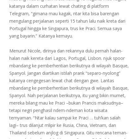
katanya dalam curhatan lewat chating di platform
Telegram, “gimana mau kagak, ntar kita bisa barengan
mengulang perjalanan seperti 15 tahun lalu naik kreta dari
Portugal hingga ke Singapura, trus ke Praci. Semua saya
yang bayarin.” Katanya kemayu.
Menurut Nicole, dirinya dan rekannya dulu pernah halan-
halan naik kereta dari Lagos, Portugal, Lisbon. njuk spoor
mbandang ke pemberhentian berikutnya di wilayah Basque,
Spanyol. Jangan diartikan istilah prank “separo-nyolong”
katanya cengegesan lewat chat dengan gwe. Lantas
mbandang ke pemberhentian berikutnya di wilayah Basque,
Spanyol. Nah perjalanan berikutnya, itu yang bikin mumet,
mereka bilang mau ke Praci –bukan Prancis maksudnya–
tetapi negri penghasil ndem-ndeman kota wisata
ternyaman. “Ntar kalau sampai ke Praci … tuh’kan salah
lagi– trus dilanjut mlipir ke Rusia, China, Vietnam, dan
Thailand sebelum anjlog di Singapura. Gitu rencana teman-