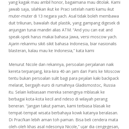
yang kagak mau ambil honor, bagaimana mau ditolak. Kami
jawab saja, silahkan ikut ke Praci setelah nanti kamu ikut
muter-muter di 13 negara yach. Asal tidak boleh membawa
duit triliunan, bawalah duit plastik, yang gampang digesek di
anjungan tunai mandiri alias ATM. “And you can eat and
speak-spek harus makai bahasa Jawa, versi moscow yach.
Ajarin rekanmu sikit-sikit bahasa Indonesia, biar nasionalis
blasteran, kalau mau ke Indonesia,” kata kami
Menurut Nicole dan rekannya, persoalan perjalanan naik
kereta terpanjang, kira-kira 40-an jam dari Paris ke Moscow
tentu bukan persoalan sulit bagi para pejalan kaki backpack
melarat, bergajih euro di rumahnya Gladismostoc, Russia
itu. Selain kebiasaan mereka senengnya mblasak ke
berbagai kota-kota kecil and ndeso di wilayah perang
beneran. “Jangan takut paman, kami terbiasa blasak ke
tempat-tempat wisata berbahaya kowk katanya beralasan.
Di Praci’kan lebih aman toh paman. Bisa beli cendera mata
oleh-oleh khas asal ndesonya Nicole,” ujar dia cengegesan,