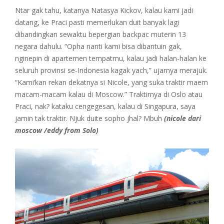
Ntar gak tahu, katanya Natasya Kickov, kalau kami jadi
datang, ke Praci pasti memerlukan duit banyak lagi
dibandingkan sewaktu bepergian backpac muterin 13
negara dahulu. “Opha nanti kami bisa dibantuin gak,
nginepin di apartemen tempatmu, kalau jadi halan-halan ke
seluruh provinsi se-Indonesia kagak yach,” ujarnya merajuk.
“Kami’kan rekan dekatnya si Nicole, yang suka traktir maem
macam-macam kalau di Moscow.” Traktirnya di Oslo atau
Praci, nak? kataku cengegesan, kalau di Singapura, saya
jamin tak traktir. Njuk duite sopho jhal? Mbuh
(nicole dari
moscow /eddy from Solo)