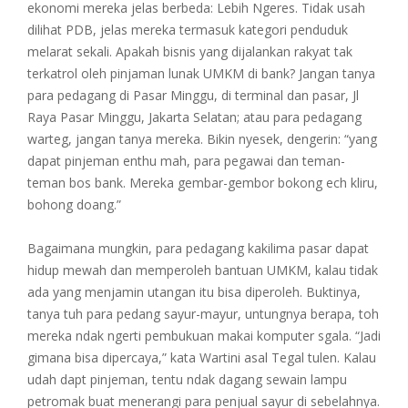
ekonomi mereka jelas berbeda: Lebih Ngeres. Tidak usah
dilihat PDB, jelas mereka termasuk kategori penduduk
melarat sekali. Apakah bisnis yang dijalankan rakyat tak
terkatrol oleh pinjaman lunak UMKM di bank? Jangan tanya
para pedagang di Pasar Minggu, di terminal dan pasar, Jl
Raya Pasar Minggu, Jakarta Selatan; atau para pedagang
warteg, jangan tanya mereka. Bikin nyesek, dengerin: “yang
dapat pinjeman enthu mah, para pegawai dan teman-
teman bos bank. Mereka gembar-gembor bokong ech kliru,
bohong doang.”
Bagaimana mungkin, para pedagang kakilima pasar dapat
hidup mewah dan memperoleh bantuan UMKM, kalau tidak
ada yang menjamin utangan itu bisa diperoleh. Buktinya,
tanya tuh para pedang sayur-mayur, untungnya berapa, toh
mereka ndak ngerti pembukuan makai komputer sgala. “Jadi
gimana bisa dipercaya,” kata Wartini asal Tegal tulen. Kalau
udah dapt pinjeman, tentu ndak dagang sewain lampu
petromak buat menerangi para penjual sayur di sebelahnya.