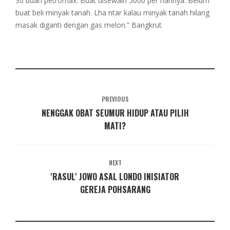
30 buah petromax. Buat disewain 5000 per harinya. Belum
buat beli minyak tanah. Lha ntar kalau minyak tanah hilang
masak diganti dengan gas melon.” Bangkrut
PREVIOUS
NENGGAK OBAT SEUMUR HIDUP ATAU PILIH
MATI?
NEXT
'RASUL' JOWO ASAL LONDO INISIATOR
GEREJA POHSARANG