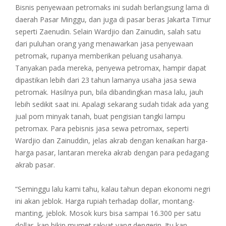
Bisnis penyewaan petromaks ini sudah berlangsung lama di
daerah Pasar Minggu, dan juga di pasar beras Jakarta Timur
seperti Zaenudin. Selain Wardjio dan Zainudin, salah satu
dari puluhan orang yang menawarkan jasa penyewaan
petromak, rupanya memberikan peluang usahanya.
Tanyakan pada mereka, penyewa petromax, hampir dapat
dipastikan lebih dari 23 tahun lamanya usaha jasa sewa
petromak. Hasilnya pun, bila dibandingkan masa lalu, jauh
lebih sedikit saat ini. Apalagi sekarang sudah tidak ada yang
jual pom minyak tanah, buat pengisian tangki lampu
petromax. Para pebisnis jasa sewa petromax, seperti
Wardjio dan Zainuddin, jelas akrab dengan kenaikan harga-
harga pasar, lantaran mereka akrab dengan para pedagang
akrab pasar.
“Seminggu lalu kami tahu, kalau tahun depan ekonomi negri
ini akan jeblok. Harga rupiah terhadap dollar, montang-
manting, jeblok. Mosok kurs bisa sampai 16.300 per satu
dollar, kan bikin mumet rakyat yang dengerin. Itu kan