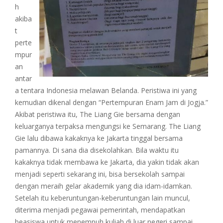
h
akiba
t
perte
mpur
an
antar
a tentara Indonesia melawan Belanda. Peristiwa ini yang
kemudian dikenal dengan “Pertempuran Enam Jam di Jogja.”
Akibat peristiwa itu, The Liang Gie bersama dengan
keluarganya terpaksa mengungsi ke Semarang. The Liang
Gie lalu dibawa kakaknya ke Jakarta tinggal bersama
pamannya. Di sana dia disekolahkan. Bila waktu itu
kakaknya tidak membawa ke Jakarta, dia yakin tidak akan
menjadi seperti sekarang ini, bisa bersekolah sampai
dengan meraih gelar akademik yang dia idam-idamkan.
Setelah itu keberuntungan-keberuntungan lain muncul,
diterima menjadi pegawai pemerintah, mendapatkan
beasiswa untuk menempuh kuliah di luar negeri sampai