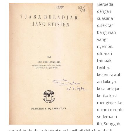
Berbeda
dengan
suasana
disekitar
bangunan
yang
nyempil,
diluaran
tampak
terlihat
kesemrawut
an laiknya
kota pelajar
ketika kaki
menginjak ke
dalam rumah
sederhana
itu. Sungguh
sangat berbeda, bak bumi dan langit bila kita berada di