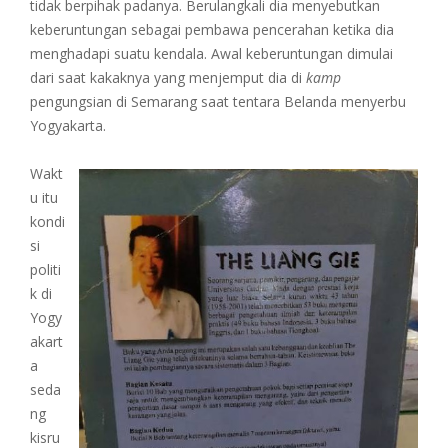
tidak berpihak padanya. Berulangkali dia menyebutkan
keberuntungan sebagai pembawa pencerahan ketika dia
menghadapi suatu kendala. Awal keberuntungan dimulai
dari saat kakaknya yang menjemput dia di
kamp
pengungsian di Semarang saat tentara Belanda menyerbu
Yogyakarta.
Wakt
u itu
kondi
si
politi
k di
Yogy
akart
a
seda
ng
kisru