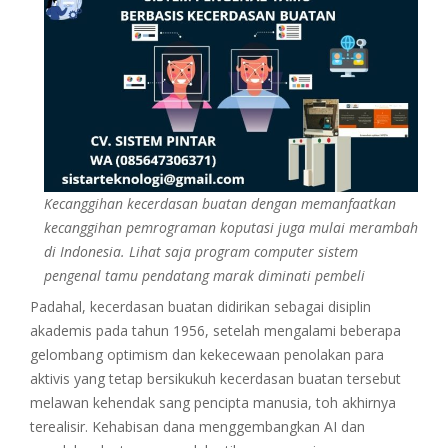
Kecanggihan kecerdasan buatan dengan memanfaatkan
kecanggihan pemrograman koputasi juga mulai merambah
di Indonesia. Lihat saja program computer sistem
pengenal tamu pendatang marak diminati pembeli
Padahal, kecerdasan buatan didirikan sebagai disiplin
akademis pada tahun 1956, setelah mengalami beberapa
gelombang optimism dan kekecewaan penolakan para
aktivis yang tetap bersikukuh kecerdasan buatan tersebut
melawan kehendak sang pencipta manusia, toh akhirnya
terealisir. Kehabisan dana menggembangkan AI dan