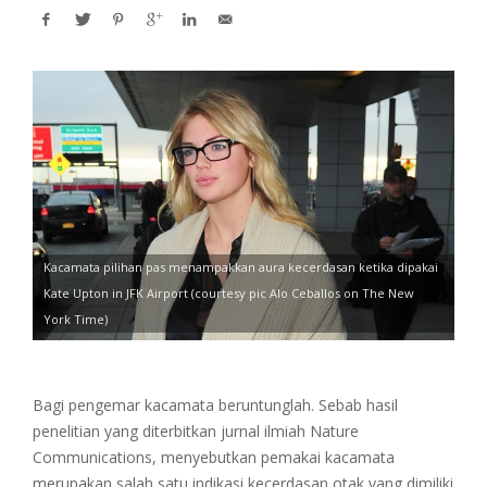
Kacamata pilihan pas menampakkan aura kecerdasan ketika dipakai
Kate Upton in JFK Airport (courtesy pic Alo Ceballos on The New
York Time)
Bagi pengemar kacamata beruntunglah. Sebab hasil
penelitian yang diterbitkan jurnal ilmiah Nature
Communications, menyebutkan pemakai kacamata
merupakan salah satu indikasi kecerdasan otak yang dimiliki