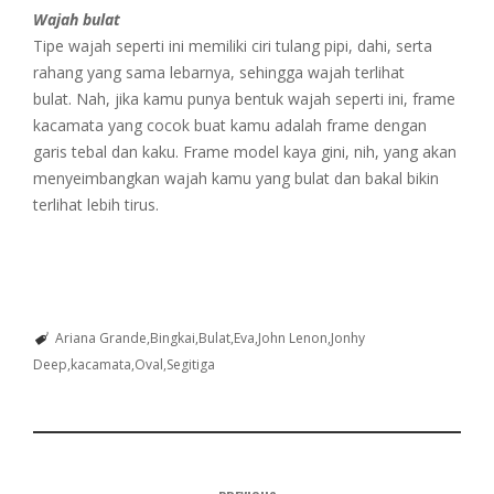
Wajah bulat
Tipe wajah seperti ini memiliki ciri tulang pipi, dahi, serta
rahang yang sama lebarnya, sehingga wajah terlihat
bulat.
Nah, jika kamu punya bentuk wajah seperti ini,
frame
kacamata yang cocok buat kamu adalah
frame
dengan
garis tebal dan kaku.
Frame
model kaya gini, nih, yang akan
menyeimbangkan wajah kamu yang bulat dan bakal bikin
terlihat lebih tirus.
Ariana Grande
Bingkai
Bulat
Eva
John Lenon
Jonhy
Deep
kacamata
Oval
Segitiga