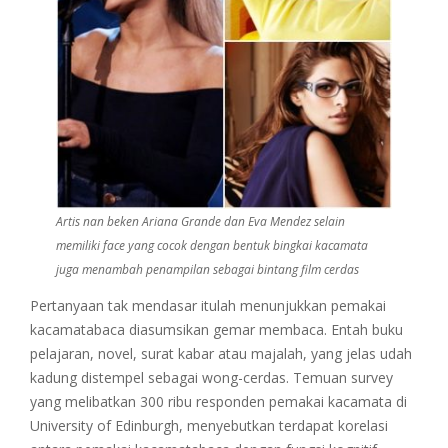
Artis nan beken Ariana Grande dan Eva Mendez selain
memiliki face yang cocok dengan bentuk bingkai kacamata
juga menambah penampilan sebagai bintang film cerdas
Pertanyaan tak mendasar itulah menunjukkan pemakai
kacamatabaca diasumsikan gemar membaca. Entah buku
pelajaran, novel, surat kabar atau majalah, yang jelas udah
kadung distempel sebagai wong-cerdas. Temuan survey
yang melibatkan 300 ribu responden pemakai kacamata di
University of Edinburgh, menyebutkan terdapat korelasi