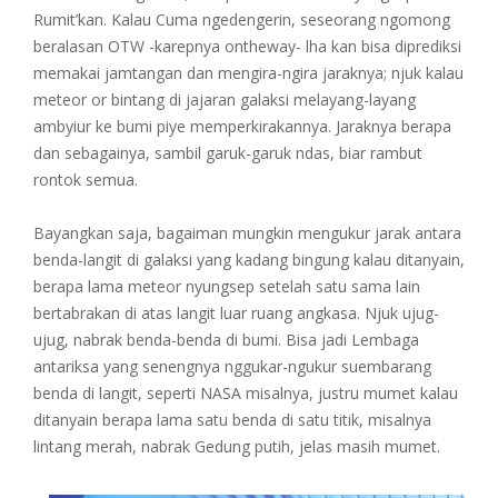
Rumit’kan. Kalau Cuma ngedengerin, seseorang ngomong
beralasan OTW -karepnya ontheway- lha kan bisa diprediksi
memakai jamtangan dan mengira-ngira jaraknya; njuk kalau
meteor or bintang di jajaran galaksi melayang-layang
ambyiur ke bumi piye memperkirakannya. Jaraknya berapa
dan sebagainya, sambil garuk-garuk ndas, biar rambut
rontok semua.
Bayangkan saja, bagaiman mungkin mengukur jarak antara
benda-langit di galaksi yang kadang bingung kalau ditanyain,
berapa lama meteor nyungsep setelah satu sama lain
bertabrakan di atas langit luar ruang angkasa. Njuk ujug-
ujug, nabrak benda-benda di bumi. Bisa jadi Lembaga
antariksa yang senengnya nggukar-ngukur suembarang
benda di langit, seperti NASA misalnya, justru mumet kalau
ditanyain berapa lama satu benda di satu titik, misalnya
lintang merah, nabrak Gedung putih, jelas masih mumet.