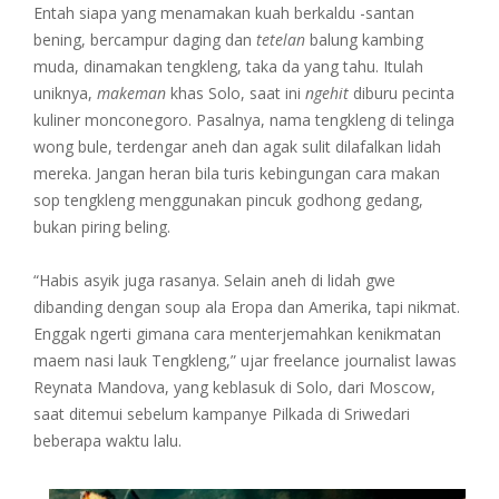
Entah siapa yang menamakan kuah berkaldu -santan
bening, bercampur daging dan
tetelan
balung kambing
muda, dinamakan tengkleng, taka da yang tahu. Itulah
uniknya,
makeman
khas Solo, saat ini
ngehit
diburu pecinta
kuliner monconegoro. Pasalnya, nama tengkleng di telinga
wong bule, terdengar aneh dan agak sulit dilafalkan lidah
mereka. Jangan heran bila turis kebingungan cara makan
sop tengkleng menggunakan pincuk godhong gedang,
bukan piring beling.
“Habis asyik juga rasanya. Selain aneh di lidah gwe
dibanding dengan soup ala Eropa dan Amerika, tapi nikmat.
Enggak ngerti gimana cara menterjemahkan kenikmatan
maem nasi lauk Tengkleng,” ujar freelance journalist lawas
Reynata Mandova, yang keblasuk di Solo, dari Moscow,
saat ditemui sebelum kampanye Pilkada di Sriwedari
beberapa waktu lalu.