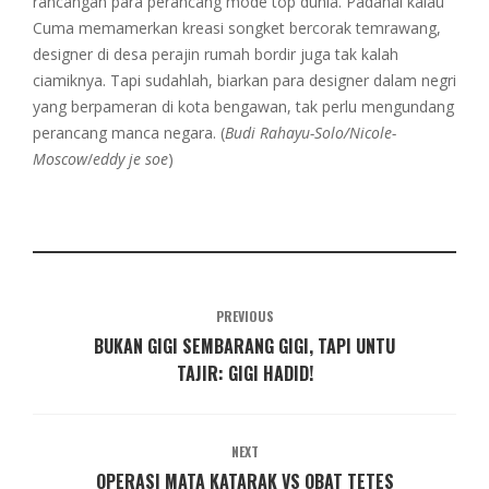
rancangan para perancang mode top dunia. Padahal kalau
Cuma memamerkan kreasi songket bercorak temrawang,
designer di desa perajin rumah bordir juga tak kalah
ciamiknya. Tapi sudahlah, biarkan para designer dalam negri
yang berpameran di kota bengawan, tak perlu mengundang
perancang manca negara. (
Budi Rahayu-Solo/Nicole-
Moscow
/
eddy je soe
)
PREVIOUS
BUKAN GIGI SEMBARANG GIGI, TAPI UNTU
TAJIR: GIGI HADID!
NEXT
OPERASI MATA KATARAK VS OBAT TETES