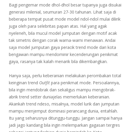
Bagi pengemar mode dhol-dhol besar tupanya juga disukai
generasi milenial, seumuran 27-30 tahunan. Lihat saja di
beberapa tempat pusat mode model ndol-ndol mulai dilirik
juga oleh para selebritas papan atas. Hal yang agak
nyeleneh, bila mucul model jumputan dengan motif acak
tak simetris dengan corak warna-warni menawan. Andai
saja model jumputan gaya peracik trend mode dari kota
bengawan mampu mendominir kecenderungan penikmat
gaya, rasanya tak kalah menarik bila dikembangkan.
Hanya saja, perlu keberanian melakukan perombakan total
keinginan trend
Outfit
para penikmat mode. Persoalannya,
bila ingin mendobrak dan sekaligus mampu mengobrak-
abrik trend setter duniajelas memerlukan keberanian.
Akankah trend ndeso, misalnya, model lurik dan jumputan
mampu menjemput dominasi perancang dunia, entahlah.
Itu yang seharusnya ditunggu-tunggu. Jangan sampai hanya
jadi jago kandang bila ingin melemparkan gagasan tergres