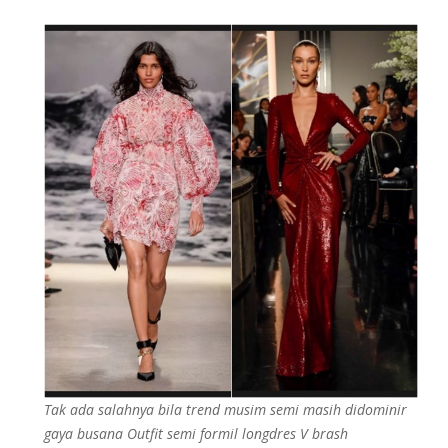
Tak ada salahnya bila trend musim semi masih didominir
gaya busana Outfit semi formil longdres V brash