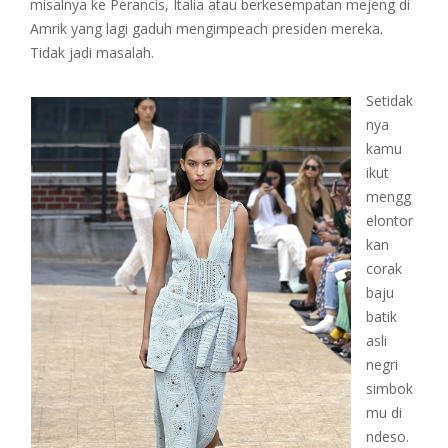
misalnya ke Perancis, Italia atau berkesempatan mejeng di
Amrik yang lagi gaduh mengimpeach presiden mereka.
Tidak jadi masalah.
Setidak
nya
kamu
ikut
mengg
elontor
kan
corak
baju
batik
asli
negri
simbok
mu di
ndeso.