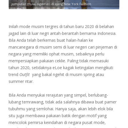
jumputan mulai digemari di ajang New York Fashion
Inilah mode musim tergres di tahun baru 2020 di belahan
jagad lain di luar negri antah-berantah bernama Indonesia.
Bila Anda telah berkemas buat halan-halan ke
mancanegara di musim semi di luar negeri cari pinjeman di
negara yang memiliki ophat musim, sebaiknya perlu
mempersiapkan pakaian ceklie. Paling tidak memasuki
tahun 2020, setidaknya eLoe kagak ketingalan mengikuti
trend
Outfit
yang bakal ngehit di musim spring atau
summer ntar.
Bila Anda menyukai rerajutan yang simpel, berlubang-
lubang temrawang, tidak ada salahnya dibawa buat pamer
tubuhmu yang semlohai. Hanya saja, akan lebih elok bila
situ juga membawa pakaian batik dengan motif yang
mencolok pemirsa keindahan di negara pusat mode,