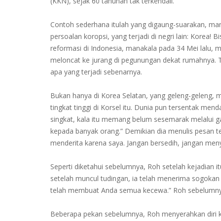
(KKN), sejak 60 tahunan tak terkendali.
Contoh sederhana itulah yang digaung-suarakan, m
persoalan koropsi, yang terjadi di negri lain: Korea
reformasi di Indonesia, manakala pada 34 Mei lalu, 
meloncat ke jurang di pegunungan dekat rumahnya. T
apa yang terjadi sebenarnya.
Bukan hanya di Korea Selatan, yang geleng-geleng,
tingkat tinggi di Korsel itu. Dunia pun tersentak men
singkat, kala itu memang belum sesemarak melalui ga
kepada banyak orang.” Demikian dia menulis pesan te
menderita karena saya. Jangan bersedih, jangan menya
Seperti diketahui sebelumnya, Roh setelah kejadian i
setelah muncul tudingan, ia telah menerima sogokan US
telah membuat Anda semua kecewa.” Roh sebelumnya 
Beberapa pekan sebelumnya, Roh menyerahkan diri ke