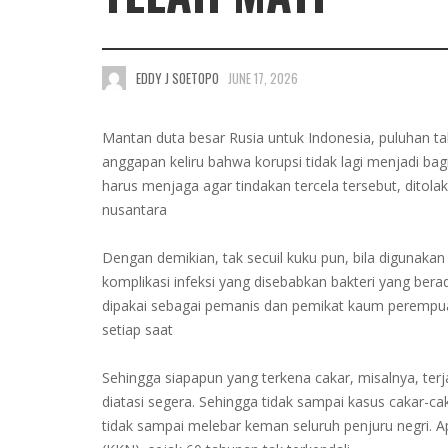
EDDY J SOETOPO
JUNE 17, 2026
Mantan duta besar Rusia untuk Indonesia, puluhan ta
anggapan keliru bahwa korupsi tidak lagi menjadi bag
harus menjaga agar tindakan tercela tersebut, ditola
nusantara
Dengan demikian, tak secuil kuku pun, bila digunaka
komplikasi infeksi yang disebabkan bakteri yang ber
dipakai sebagai pemanis dan pemikat kaum perempuan m
setiap saat
Sehingga siapapun yang terkena cakar, misalnya, ter
diatasi segera. Sehingga tidak sampai kasus cakar-cak
tidak sampai melebar keman seluruh penjuru negri. A