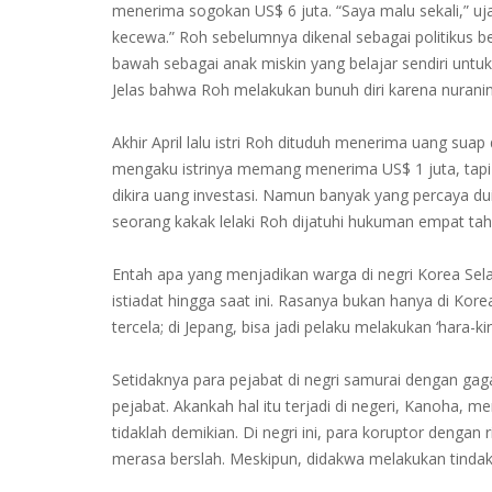
menerima sogokan US$ 6 juta. “Saya malu sekali,” u
kecewa.” Roh sebelumnya dikenal sebagai politikus be
bawah sebagai anak miskin yang belajar sendiri untuk
Jelas bahwa Roh melakukan bunuh diri karena nurani
Akhir April lalu istri Roh dituduh menerima uang su
mengaku istrinya memang menerima US$ 1 juta, tapi 
dikira uang investasi. Namun banyak yang percaya dui
seorang kakak lelaki Roh dijatuhi hukuman empat tahu
Entah apa yang menjadikan warga di negri Korea Sel
istiadat hingga saat ini. Rasanya bukan hanya di Ko
tercela; di Jepang, bisa jadi pelaku melakukan ‘hara-ki
Setidaknya para pejabat di negri samurai dengan ga
pejabat. Akankah hal itu terjadi di negeri, Kanoha, 
tidaklah demikian. Di negri ini, para koruptor dengan
merasa berslah. Meskipun, didakwa melakukan tindak