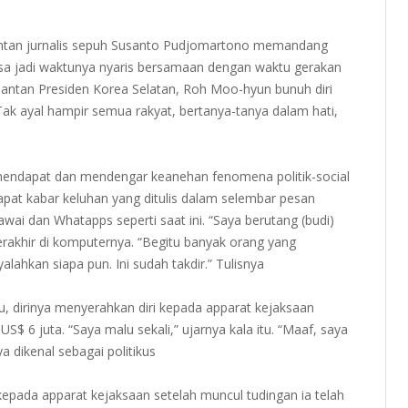
antan jurnalis sepuh Susanto Pudjomartono memandang
! Bisa jadi waktunya nyaris bersamaan dengan waktu gerakan
mantan Presiden Korea Selatan, Roh Moo-hyun bunuh diri
ak ayal hampir semua rakyat, bertanya-tanya dalam hati,
 mendapat dan mendengar keanehan fenomena politik-social
dapat kabar keluhan yang ditulis dalam selembar pesan
wai dan Whatapps seperti saat ini. “Saya berutang (budi)
rakhir di komputernya. “Begitu banyak orang yang
lahkan siapa pun. Ini sudah takdir.” Tulisnya
tu, dirinya menyerahkan diri kepada apparat kejaksaan
$ 6 juta. “Saya malu sekali,” ujarnya kala itu. “Maaf, saya
dikenal sebagai politikus
pada apparat kejaksaan setelah muncul tudingan ia telah