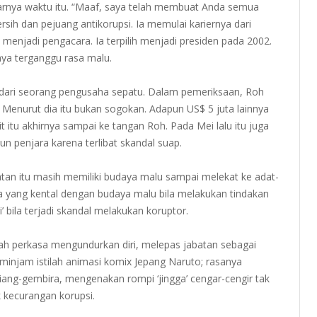
jarnya waktu itu. “Maaf, saya telah membuat Anda semua
rsih dan pejuang antikorupsi. Ia memulai kariernya dari
 menjadi pengacara. Ia terpilih menjadi presiden pada 2002.
nya terganggu rasa malu.
ap dari seorang pengusaha sepatu. Dalam pemeriksaan, Roh
Menurut dia itu bukan sogokan. Adapun US$ 5 juta lainnya
t itu akhirnya sampai ke tangan Roh. Pada Mei lalu itu juga
n penjara karena terlibat skandal suap.
atan itu masih memiliki budaya malu sampai melekat ke adat-
rea yang kental dengan budaya malu bila melakukan tindakan
ri’ bila terjadi skandal melakukan koruptor.
gah perkasa mengundurkan diri, melepas jabatan sebagai
meminjam istilah animasi komix Jepang Naruto; rasanya
 riang-gembira, mengenakan rompi ‘jingga’ cengar-cengir tak
 kecurangan korupsi.