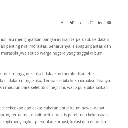
hun lalu mengingatkan bangsa ini kian terperosok ke dalam
ian penting nilai moralitas. Seharusnya, siapapun pantas dan
k merasuki jiwa setiap warga negara yang tinggal di bumi
n untuk menggaruk luka tidak akan memberikan efek
ada di dalam ujung kuku. Termasuk bila kuku dimaksud hanya
aupun para selebriti di negri ini, wajib pula dibersihkan
jadi cekcokan dan cakar-cakaran antar kaum hawa, dapat
aran, terutama terkait politik praktis perebutan kekuasaan,
palagi menyangkut persoalan korupsi, kolusi dan nepotisme