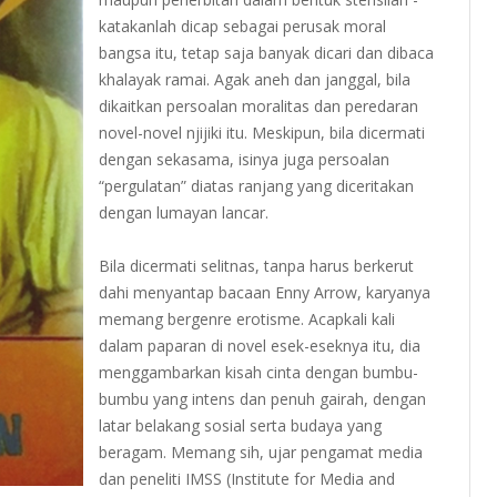
katakanlah dicap sebagai perusak moral
bangsa itu, tetap saja banyak dicari dan dibaca
khalayak ramai. Agak aneh dan janggal, bila
dikaitkan persoalan moralitas dan peredaran
novel-novel njijiki itu. Meskipun, bila dicermati
dengan sekasama, isinya juga persoalan
“pergulatan” diatas ranjang yang diceritakan
dengan lumayan lancar.
Bila dicermati selitnas, tanpa harus berkerut
dahi menyantap bacaan Enny Arrow, karyanya
memang bergenre erotisme. Acapkali kali
dalam paparan di novel esek-eseknya itu, dia
menggambarkan kisah cinta dengan bumbu-
bumbu yang intens dan penuh gairah, dengan
latar belakang sosial serta budaya yang
beragam. Memang sih, ujar pengamat media
dan peneliti IMSS (Institute for Media and