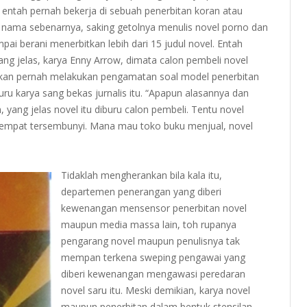
, entah pernah bekerja di sebuah penerbitan koran atau
 nama sebenarnya, saking getolnya menulis novel porno dan
pai berani menerbitkan lebih dari 15 judul novel. Entah
ang jelas, karya Enny Arrow, dimata calon pembeli novel
bahkan pernah melakukan pengamatan soal model penerbitan
u karya sang bekas jurnalis itu. “Apapun alasannya dan
 yang jelas novel itu diburu calon pembeli. Tentu novel
 di tempat tersembunyi. Mana mau toko buku menjual, novel
Tidaklah mengherankan bila kala itu,
departemen penerangan yang diberi
kewenangan mensensor penerbitan novel
maupun media massa lain, toh rupanya
pengarang novel maupun penulisnya tak
mempan terkena sweping pengawai yang
diberi kewenangan mengawasi peredaran
novel saru itu. Meski demikian, karya novel
maupun penerbitan dalam bentuk stensilan -