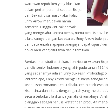
wartawan republiken yang blusukan
dalam pertempuran di seputar Bogor
dan Bekasi, bisa masuk akal kalau
Enny Arrow merupakan nama
samaran. Hingga kini, tak banyak
yang mengetahui secara persis, nama penulis novel 
dilakukannya dengan kesadaran, Enny Arrow bolehjad
pembaca entah siapapun orangnya, dapat dipastikan
novel baru yang ditulisnya dan diterbitkan
Berdasarkan studi pustakan, kontributor wilayah B
penulis senior Indonesia yang lahir pada tahun 1924
yang sebenarnya adalah Enny Sukaesih Proboidagdo, 
lantaran apa, Enny Arrow mengeluti karya sebagai p
kisah-kisah romantis, tentu dibalut cerita esek-esek 
kisah cinta dan intens dengan gairah yang melatarbel
secara terbuka bila ditanya jurnalis di rumahnya. Aneh
dianggap sebagai penulis kretatif dan produktif meng
wartawan yang tertarik menelusuri penulis misterius i