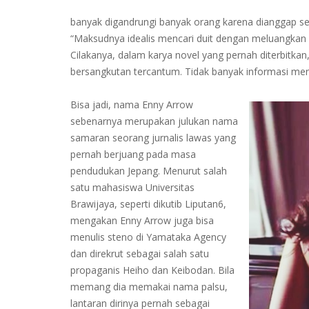
banyak digandrungi banyak orang karena dianggap sebag
“Maksudnya idealis mencari duit dengan meluangkan w
Cilakanya, dalam karya novel yang pernah diterbitkan,
bersangkutan tercantum. Tidak banyak informasi meng
Bisa jadi, nama Enny Arrow
sebenarnya merupakan julukan nama
samaran seorang jurnalis lawas yang
pernah berjuang pada masa
pendudukan Jepang. Menurut salah
satu mahasiswa Universitas
Brawijaya, seperti dikutib Liputan6,
mengakan Enny Arrow juga bisa
menulis steno di Yamataka Agency
dan direkrut sebagai salah satu
propaganis Heiho dan Keibodan. Bila
memang dia memakai nama palsu,
lantaran dirinya pernah sebagai