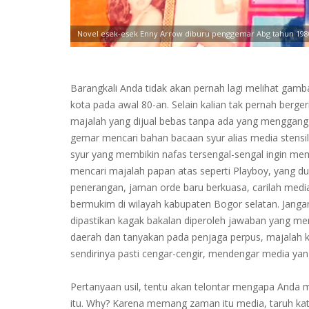
Novel esek-esek Enny Arrow diburu penggemar Abg tahun 198
Barangkali Anda tidak akan pernah lagi melihat gamba
kota pada awal 80-an. Selain kalian tak pernah berg
majalah yang dijual bebas tanpa ada yang mengganggu
gemar mencari bahan bacaan syur alias media stensila
syur yang membikin nafas tersengal-sengal ingin me
mencari majalah papan atas seperti Playboy, yang dul
penerangan, jaman orde baru berkuasa, carilah media
bermukim di wilayah kabupaten Bogor selatan. Jangan
dipastikan kagak bakalan diperoleh jawaban yang men
daerah dan tanyakan pada penjaga perpus, majalah k
sendirinya pasti cengar-cengir, mendengar media yang
Pertanyaan usil, tentu akan telontar mengapa Anda m
itu. Why? Karena memang zaman itu media, taruh kata