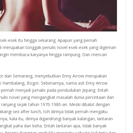
esek-esek itu hingga sekarang. Apapun yang pernah
i merupakan tonggak penulis novel esek-esek yang digemari
 ingin membaca karyanya hingga rampung. Dan mencari
ogor dan Semarang, menyebutkan Enny Arrow merupakan
 di Hambalang, Bogor. Sebenarnya, nama asli Enny Arrow
pernah menjadi jurnalis pada pendudukan Jepang. Entah
enulis novel yang mengangkat masalah dunia percintaan dan
di ranjang sejak tahun 1970-1980-an. Meski dibalut dengan
akangi sex after lunch, toh dirinya tidak pernah mengaku
nya, kala itu, dirinya digandrungi banyak kalangan, lantaran
angkat paha dan beha. Entah lantaran apa, tidak banyak
tu, hingga dianggap aneh bila mengaku sebagai kuli tinta dan