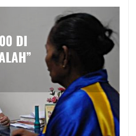
00 DI
ALAH”