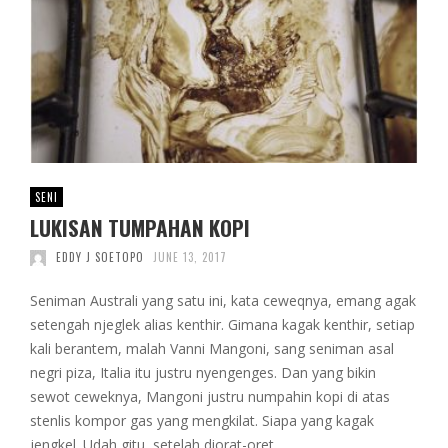
SENI
LUKISAN TUMPAHAN KOPI
EDDY J SOETOPO
JUNE 13, 2017
Seniman Australi yang satu ini, kata ceweqnya, emang agak
setengah njeglek alias kenthir. Gimana kagak kenthir, setiap
kali berantem, malah Vanni Mangoni, sang seniman asal
negri piza, Italia itu justru nyengenges. Dan yang bikin
sewot ceweknya, Mangoni justru numpahin kopi di atas
stenlis kompor gas yang mengkilat. Siapa yang kagak
jengkel. Udah gitu, setelah diorat-oret, …