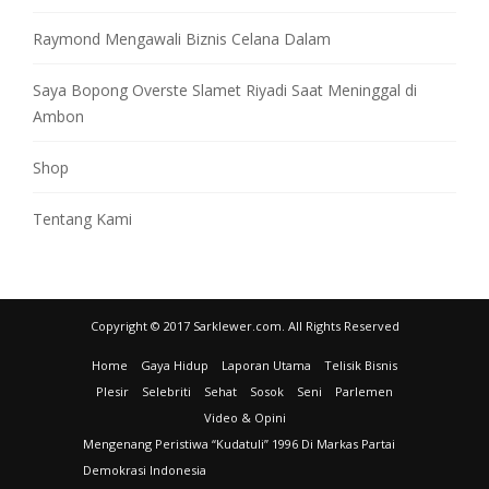
Raymond Mengawali Biznis Celana Dalam
Saya Bopong Overste Slamet Riyadi Saat Meninggal di
Ambon
Shop
Tentang Kami
Copyright © 2017 Sarklewer.com. All Rights Reserved
Home
Gaya Hidup
Laporan Utama
Telisik Bisnis
Plesir
Selebriti
Sehat
Sosok
Seni
Parlemen
Video & Opini
Mengenang Peristiwa “Kudatuli” 1996 Di Markas Partai
Demokrasi Indonesia