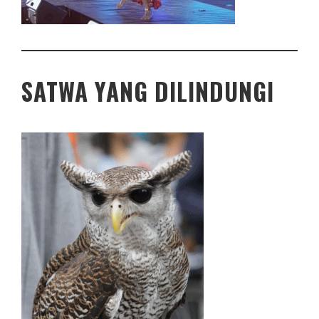
SATWA YANG DILINDUNGI