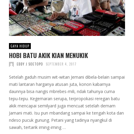
GAYA HIDUP
HOBI BATU AKIK KIAN MENUKIK
EDDY J SOETOPO
SEPTEMBER 4, 2017
Setelah gaduh musim wit-witan Jemani dibela-belain sampai
mati lantaran harganya atusan juta, konon kabarnya
daunnya bisa nangis mbrebes-mili, ndak tahunya cuma
tepu-tepu. Kegemaran serupa, terpropokasi reregan batu
akik mencapai semilyard juga mencuat setelah demam
Jamani mati. Isu pun mbandang sampai ke tengah kota dan
ndeso pucuk gunung. Petani yang tadinya nyangkul di
sawah, tertarik iming-iming …