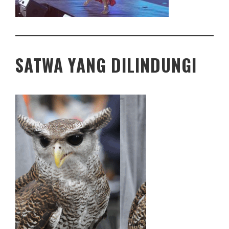
SATWA YANG DILINDUNGI