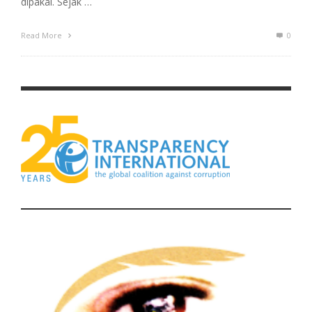
dipakai. Sejak …
Read More
0