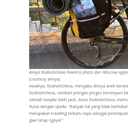
Annya Rodnishcheva Pewarta photo dari Moscow ngepit 
(courtesy annya)
Awalnya, Rodnishcheva, mengaku dirinya aneh berani m
Rodnishcheva, sembari prengas-preges tersenyum kec
setelah berpikir lebih jauh, Anna Rodnishcheva, memu
Rusia dengan speda. “Banyak hal yang tidak berhubun
merupakan traveling terbaru saya sebagai perempuan n
gwe tetap ngeyel.”