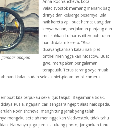
Anna Rodnishcheva, kota
Valadisvostok memang menarik bagi
dirinya dan keluarga besarnya. Bila
naik kereta api, buat hemat uang dan
kenyamanan, perjalanan panjang dan
melelahkan itu harus ditempuh tujuh
hari di dalam kereta. “Bisa
dibayangkan’kan kalau naik piet
onthel meninggalkan Moscow. Buat
il gambar apapun
gwe, merupakan pengalaman
terapeutik. Terus terang saya muak
ah nanti kalau sudah selesai piet-pietan ambil camera
mbuat kita terpukau sekaligus takjub. Bagaimana tidak,
idaya Rusia, ngapain cari sengsara ngepit alias naik speda.
barulah Rodnishcheva, menghitung jariak yang telah
rinya mengaku setelah meninggalkan Vladivostok, tidak tahu
an, Namanya juga jurnalis tukang photo, jangankan tahu