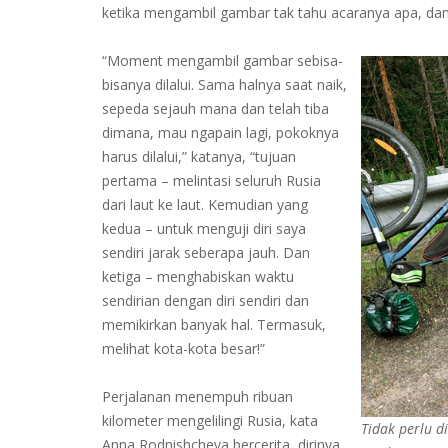
ketika mengambil gambar tak tahu acaranya apa, dan
“Moment mengambil gambar sebisa-
bisanya dilalui. Sama halnya saat naik,
sepeda sejauh mana dan telah tiba
dimana, mau ngapain lagi, pokoknya
harus dilalui,” katanya, “tujuan
pertama – melintasi seluruh Rusia
dari laut ke laut. Kemudian yang
kedua – untuk menguji diri saya
sendiri jarak seberapa jauh. Dan
ketiga – menghabiskan waktu
sendirian dengan diri sendiri dan
memikirkan banyak hal. Termasuk,
melihat kota-kota besar!”
Perjalanan menempuh ribuan
kilometer mengelilingi Rusia, kata
Tidak perlu d
Anna Rodnishcheva bercerita, dirinya