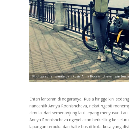
Photographer wanita dari Rusia Anna Rodnishcheva ingin bers
Entah lantaran di negaranya, Rusia hingga kini seda
nancantik Annya Rodnishcheva, nekat ngepit menem
dimulai dari semenanjung laut Jepang menyusuri Laut
Annya Rodnishcheva ngeyel akan berkeliling ke seluru
lapangan terbuka dan halte bus di kota-kota yang d