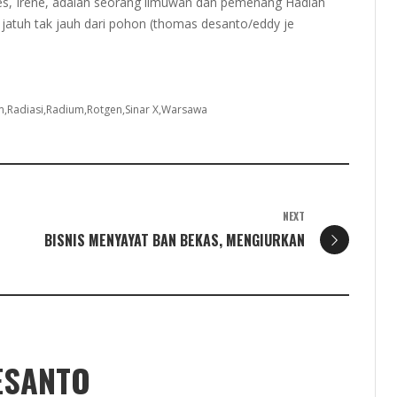
ries, Irene, adalah seorang ilmuwan dan pemenang Hadiah
atuh tak jauh dari pohon (thomas desanto/eddy je
m
Radiasi
Radium
Rotgen
Sinar X
Warsawa
NEXT
BISNIS MENYAYAT BAN BEKAS, MENGIURKAN
ESANTO