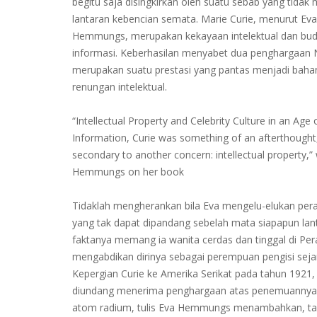
begitu saja disingkirkan oleh suatu sebab yang tidak
lantaran kebencian semata. Marie Curie, menurut Eva
Hemmungs, merupakan kekayaan intelektual dan bud
informasi. Keberhasilan menyabet dua penghargaan 
merupakan suatu prestasi yang pantas menjadi baha
renungan intelektual.
“Intellectual Property and Celebrity Culture in an Age 
Information, Curie was something of an afterthought
secondary to another concern: intellectual property,” 
Hemmungs on her book
Tidaklah mengherankan bila Eva mengelu-elukan pera
yang tak dapat dipandang sebelah mata siapapun lan
faktanya memang ia wanita cerdas dan tinggal di Per
mengabdikan dirinya sebagai perempuan pengisi sejar
Kepergian Curie ke Amerika Serikat pada tahun 1921, 
diundang menerima penghargaan atas penemuannya 
atom radium, tulis Eva Hemmungs menambahkan, tak