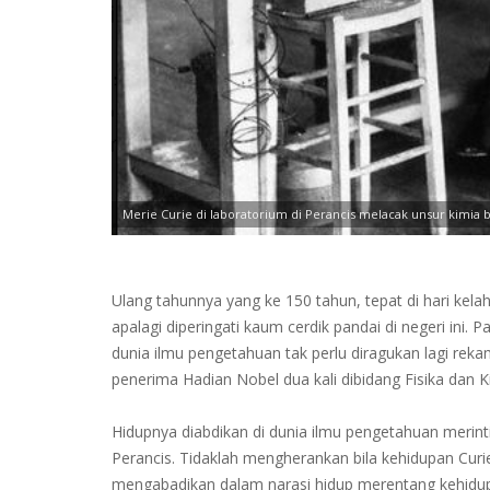
Merie Curie di laboratorium di Perancis melacak unsur kimia b
Ulang tahunnya yang ke 150 tahun, tepat di hari kel
apalagi diperingati kaum cerdik pandai di negeri ini
dunia ilmu pengetahuan tak perlu diragukan lagi rek
penerima Hadian Nobel dua kali dibidang Fisika dan K
Hidupnya diabdikan di dunia ilmu pengetahuan merinti
Perancis. Tidaklah mengherankan bila kehidupan Curie
mengabadikan dalam narasi hidup merentang kehidu