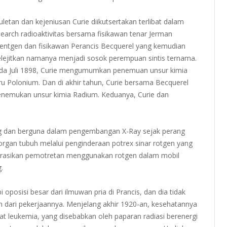
uletan dan kejeniusan Curie diikutsertakan terlibat dalam
search radioaktivitas bersama fisikawan tenar Jerman
entgen dan fisikawan Perancis Becquerel yang kemudian
lejitkan namanya menjadi sosok perempuan sintis ternama.
da Juli 1898, Curie mengumumkan penemuan unsur kimia
ru Polonium. Dan di akhir tahun, Curie bersama Becquerel
nemukan unsur kimia Radium. Keduanya, Curie dan
nting dan berguna dalam pengembangan X-Ray sejak perang
 organ tubuh melalui penginderaan potrex sinar rotgen yang
perasikan pemotretan menggunakan rotgen dalam mobil
.
oposisi besar dari ilmuwan pria di Prancis, dan dia tidak
n dari pekerjaannya. Menjelang akhir 1920-an, kesehatannya
at leukemia, yang disebabkan oleh paparan radiasi berenergi