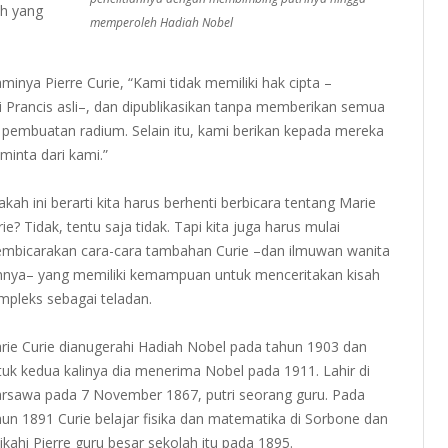
ah yang
memperoleh Hadiah Nobel
minya Pierre Curie, “Kami tidak memiliki hak cipta –
i Prancis asli–, dan dipublikasikan tanpa memberikan semua
ri pembuatan radium. Selain itu, kami berikan kepada mereka
minta dari kami.”
akah ini berarti kita harus berhenti berbicara tentang Marie
ie? Tidak, tentu saja tidak. Tapi kita juga harus mulai
mbicarakan cara-cara tambahan Curie –dan ilmuwan wanita
innya– yang memiliki kemampuan untuk menceritakan kisah
mpleks sebagai teladan.
rie Curie dianugerahi Hadiah Nobel pada tahun 1903 dan
tuk kedua kalinya dia menerima Nobel pada 1911. Lahir di
rsawa pada 7 November 1867, putri seorang guru. Pada
hun 1891 Curie belajar fisika dan matematika di Sorbone dan
nikahi Pierre guru besar sekolah itu pada 1895.