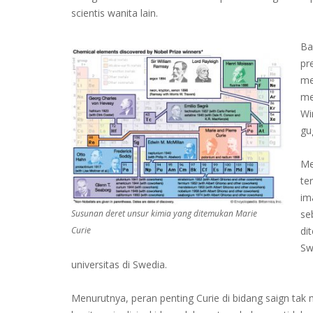
scientis wanita lain.
Ba
pr
me
me
Wi
gu
Me
te
im
Susunan deret unsur kimia yang ditemukan Marie
se
Curie
di
Sw
universitas di Swedia.
Menurutnya, peran penting Curie di bidang saign tak