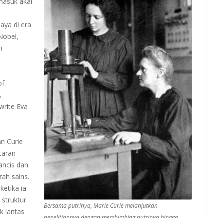
 masuk akal
aya di era
Nobel,
n
of
,
write Eva
n Curie
taran
ancis dan
ah sains.
ketika ia
struktur
Bersama putrinya, Marie Curie melanjutkan
 lantas
penelitiannya dengan membimbing putrinya hingga