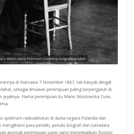
aru diberi nama Polonium (courtesy biografiasyvidas)
ahirannya di Warsawa 7 November 1867, tak banyak diingat
. Padahal, sebagai ilmuwan perempuan paling berpengaruh di
am jejaknya. Nama perempuan itu Marie Sklodowska Curie,
imia.
s spektrum radioaktivitas di dunia negara Polandia dan
 mengilhami para peneliti, penulis biografi dan sutradara
pan anomali perempuan super yang menyebabkan frustasi