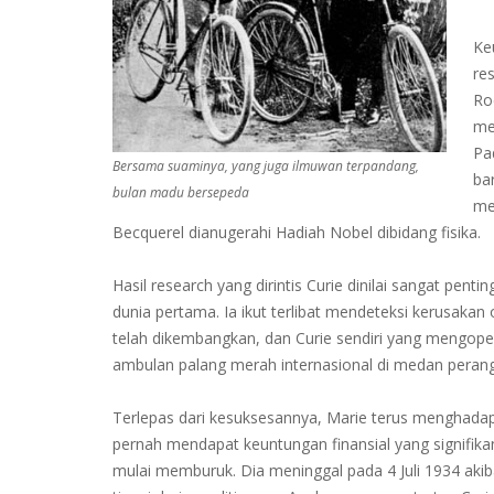
Ke
re
Ro
me
Pa
Bersama suaminya, yang juga ilmuwan terpandang,
ba
bulan madu bersepeda
me
Becquerel dianugerahi Hadiah Nobel dibidang fisika.
Hasil research yang dirintis Curie dinilai sangat pe
dunia pertama. Ia ikut terlibat mendeteksi kerusakan
telah dikembangkan, dan Curie sendiri yang mengo
ambulan palang merah internasional di medan perang
Terlepas dari kesuksesannya, Marie terus menghadapi 
pernah mendapat keuntungan finansial yang signifika
mulai memburuk. Dia meninggal pada 4 Juli 1934 akib