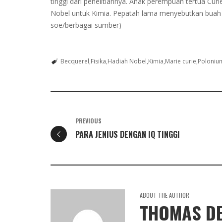
tinggi dari penelitiannya. Anak perempuan tertua Cu
Nobel untuk Kimia. Pepatah lama menyebutkan buah j
soe/berbagai sumber)
Becquerel
Fisika
Hadiah Nobel
Kimia
Marie curie
Poloniu
PREVIOUS
PARA JENIUS DENGAN IQ TINGGI
ABOUT THE AUTHOR
THOMAS D