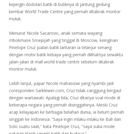
kepingin dodolan batik di butiknya di jantung gedung
kembar World Trade Centre yang pernah ditabrak montor
muluk.
Menurut Nicole Sacarovic, anak semata wayang
mbokmase Sroepijah yang tinggal di Moscow, keinginan
Pinelope Cruz jualan batik lantaran ia telanjur senang
dengan motiv batik kebaya yang pernah dilihatnya sewaktu
jalan-jalan di mall world trade centre sebelum ditabrak
montor muluk.
Lebih lanjut, papar Nicole mahasiswi yang nyambi jadi
coresponden Sarklewer.com, Cruz tidak canggung bergaul
dengan wartawati. Apalagi bila, Cruz ditanya soal mode di
beberapa negara yang pernah disinggahinya. Meski Cruz
acap kelayapan ke berbagai belahan dunia, ia belum pernah
singgah ke Indonesia. “Saya ingin mlaku-mlaku ke Bali dan
Solo suatu saat,” kata Pinelope Cruz, “saya suka mode
pakaian klasik seperti batik dan budaya.”