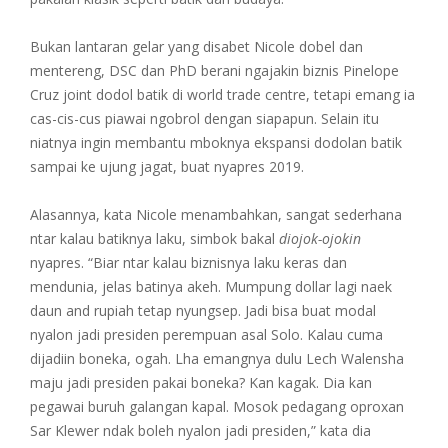
Bukan lantaran gelar yang disabet Nicole dobel dan
mentereng, DSC dan PhD berani ngajakin biznis Pinelope
Cruz joint dodol batik di world trade centre, tetapi emang ia
cas-cis-cus piawai ngobrol dengan siapapun. Selain itu
niatnya ingin membantu mboknya ekspansi dodolan batik
sampai ke ujung jagat, buat nyapres 2019.
Alasannya, kata Nicole menambahkan, sangat sederhana
ntar kalau batiknya laku, simbok bakal
diojok-ojokin
nyapres. “Biar ntar kalau biznisnya laku keras dan
mendunia, jelas batinya akeh. Mumpung dollar lagi naek
daun and rupiah tetap nyungsep. Jadi bisa buat modal
nyalon jadi presiden perempuan asal Solo. Kalau cuma
dijadiin boneka, ogah. Lha emangnya dulu Lech Walensha
maju jadi presiden pakai boneka? Kan kagak. Dia kan
pegawai buruh galangan kapal. Mosok pedagang oproxan
Sar Klewer ndak boleh nyalon jadi presiden,” kata dia