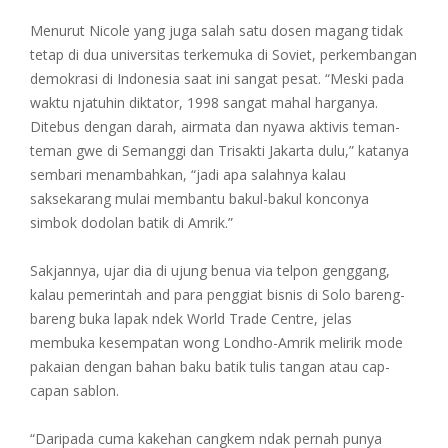
Menurut Nicole yang juga salah satu dosen magang tidak
tetap di dua universitas terkemuka di Soviet, perkembangan
demokrasi di Indonesia saat ini sangat pesat. “Meski pada
waktu njatuhin diktator, 1998 sangat mahal harganya.
Ditebus dengan darah, airmata dan nyawa aktivis teman-
teman gwe di Semanggi dan Trisakti Jakarta dulu,” katanya
sembari menambahkan, “jadi apa salahnya kalau
saksekarang mulai membantu bakul-bakul konconya
simbok dodolan batik di Amrik.”
Sakjannya, ujar dia di ujung benua via telpon genggang,
kalau pemerintah and para penggiat bisnis di Solo bareng-
bareng buka lapak ndek World Trade Centre, jelas
membuka kesempatan wong Londho-Amrik melirik mode
pakaian dengan bahan baku batik tulis tangan atau cap-
capan sablon.
“Daripada cuma kakehan cangkem ndak pernah punya