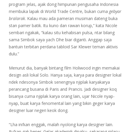
program jelas, ajak dong himpunan pengusaha Indonesia
membuka lapak di World Trade Centre, bukan cuma
gebyar
bralarak
. Kalau mau ada pameran musiman dateng buka
stan pamer batik. Itu kuno dan rawan korup,” kata Nicole
sembari ngakak, “kalau situ kehabisan pulsa, ntar bilang
sama Simbok saya yach Dhe biar diganti. Anggap saja
bantuin terbitan perdana tabloid Sar Klewer teman aktivis
dulu.”
Menurut dia, banyak bintang film Holiwood ingin memakai
design asli lokal Solo. Hanya saja, karya para designer lokal
ndek ndesonya Simbok senengnya njiplak karyakarya
perancang busana di Paris and Prancis. Jadi designer koq
bisanya cuma njiplak karya orang lain, ujar Nicole nyap-
nyap, buat karya fenomental lain yang bikin geger karya
designer luar negeri keok dong.
“Lha ini’kan enggak, malah nyolong karya designer lain.
Itu’kan gak bener. Gelar akademik dipalsu, sekarang mlasu