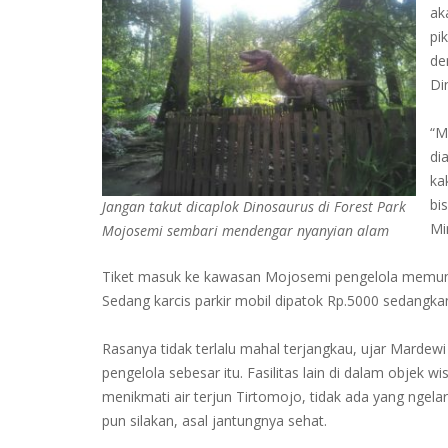
ak
pi
de
Di
“M
di
ka
bi
Jangan takut dicaplok Dinosaurus di Forest Park
Mi
Mojosemi sembari mendengar nyanyian alam
Tiket masuk ke kawasan Mojosemi pengelola memung
Sedang karcis parkir mobil dipatok Rp.5000 sedangk
Rasanya tidak terlalu mahal terjangkau, ujar Mardew
pengelola sebesar itu. Fasilitas lain di dalam objek 
menikmati air terjun Tirtomojo, tidak ada yang ngelara
pun silakan, asal jantungnya sehat.