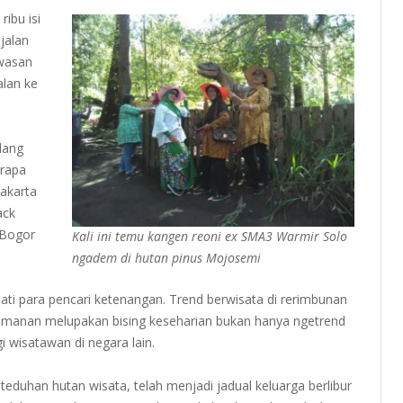
ibu isi
jalan
awasan
alan ke
lang
erapa
yakarta
ack
 Bogor
Kali ini temu kangen reoni ex SMA3 Warmir Solo
ngadem di hutan pinus Mojosemi
i para pencari ketenangan. Trend berwisata di rerimbunan
yamanan melupakan bising keseharian bukan hanya ngetrend
i wisatawan di negara lain.
eteduhan hutan wisata, telah menjadi jadual keluarga berlibur