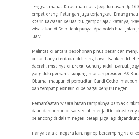
“Enggak mahal. Kalau mau naek Jeep lumayan Rp.160 r
empat orang. Patungan juga terjangkau. Emang mau 
kiterin kawasan seluas itu, gempor aja,” katanya, “k
wisata’kan di Solo tidak punya. Apa boleh buat jalan-j
luar.”
Melintas di antara pepohonan pinus besar dan menju
bukan hanya terdapat di lereng Lawu. Bahkan di beb
daerah, misalnya di Brexit, Gunung Kidul, Bantul, Jog
yang dulu pernah dikunjungi mantan presiden AS Bar
Obama, maupun di perbukitan Candi Cetho, maupun
dan tempat plesir lain di pelbagai penjuru negeri.
Pemanfaatan wisata hutan tampaknya banyak dinikmat
daun dan pohon besar seolah menjadi inspirasi ken
pelancong di dalam negeri, tetapi juga lagi digandrung
Hanya saja di negara lain, nginep bercamping ria di k