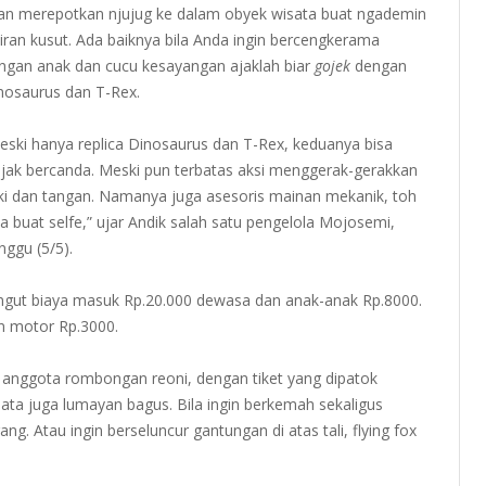
an merepotkan njujug ke dalam obyek wisata buat ngademin
kiran kusut. Ada baiknya bila Anda ingin bercengkerama
ngan anak dan cucu kesayangan ajaklah biar
gojek
dengan
nosaurus dan T-Rex.
eski hanya replica Dinosaurus dan T-Rex, keduanya bisa
ajak bercanda. Meski pun terbatas aksi menggerak-gerakkan
ki dan tangan. Namanya juga asesoris mainan mekanik, toh
sa buat selfe,” ujar Andik salah satu pengelola Mojosemi,
nggu (5/5).
ut biaya masuk Rp.20.000 dewasa dan anak-anak Rp.8000.
an motor Rp.3000.
i anggota rombongan reoni, dengan tiket yang dipatok
wisata juga lumayan bagus. Bila ingin berkemah sekaligus
ng. Atau ingin berseluncur gantungan di atas tali, flying fox