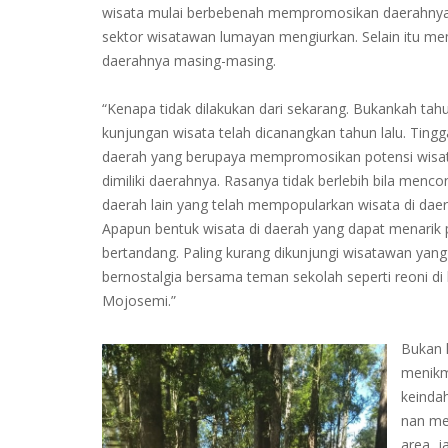
wisata mulai berbebenah mempromosikan daerahnya. P
sektor wisatawan lumayan mengiurkan. Selain itu m
daerahnya masing-masing.
“Kenapa tidak dilakukan dari sekarang. Bukankah tah
kunjungan wisata telah dicanangkan tahun lalu. Tingg
daerah yang berupaya mempromosikan potensi wisa
dimiliki daerahnya. Rasanya tidak berlebih bila menco
daerah lain yang telah mempopularkan wisata di dae
Apapun bentuk wisata di daerah yang dapat menarik
bertandang. Paling kurang dikunjungi wisatawan yang 
bernostalgia bersama teman sekolah seperti reoni di
Mojosemi.”
Bukan 
menikm
keinda
nan me
area, j