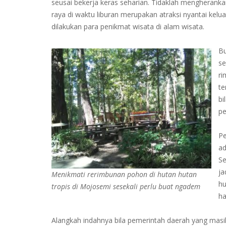
seusai bekerja keras seharian. Tidaklah mengherank
raya di waktu liburan merupakan atraksi nyantai kelu
dilakukan para penikmat wisata di alam wisata.
Bu
se
ri
te
bi
pe
Pe
ad
Se
ja
Menikmati rerimbunan pohon di hutan hutan
hu
tropis di Mojosemi sesekali perlu buat ngadem
ha
Alangkah indahnya bila pemerintah daerah yang masi