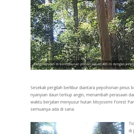
Bergelayutan di kerimbunan pohon seluas 400 m dengan ketin
Sesekali pergilah berlibur diantara pepohonan pinus 
nyanyian daun tertiup angin, menambah perasaan dama
waktu berjalan menyusur hutan Mojosemi Forest Pa
semuanya ada di sana.
Ti
di