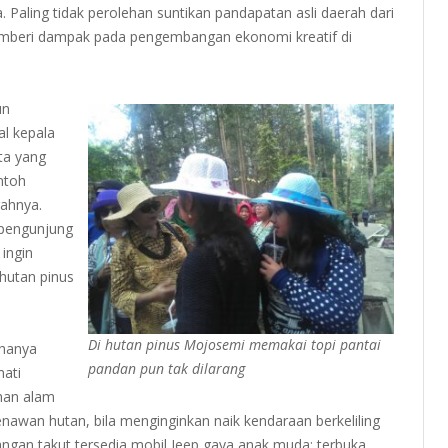
aling tidak perolehan suntikan pandapatan asli daerah dari
emberi dampak pada pengembangan ekonomi kreatif di
un
al kepala
ta yang
ntoh
rahnya.
 pengunjung
ingin
 hutan pinus
Di hutan pinus Mojosemi memakai topi pantai
hanya
pandan pun tak dilarang
ati
han alam
nawan hutan, bila menginginkan naik kendaraan berkeliling
angan takut tersedia mobil Jeep gaya anak muda: terbuka.