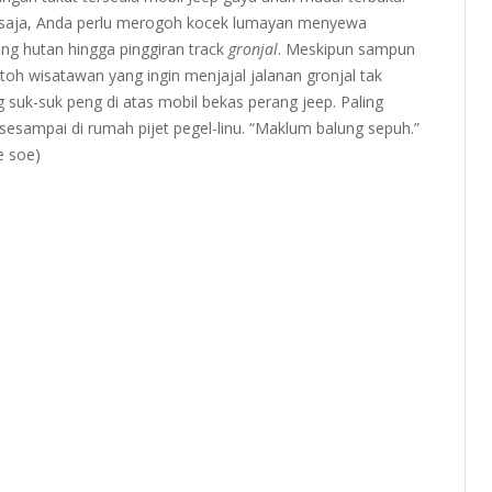
saja, Anda perlu merogoh kocek lumayan menyewa
ling hutan hingga pinggiran track
gronjal
. Meskipun sampun
toh wisatawan yang ingin menjajal jalanan gronjal tak
g suk-suk peng di atas mobil bekas perang jeep. Paling
sesampai di rumah pijet pegel-linu. “Maklum balung sepuh.”
e soe)