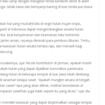
an bila camp dengan mengelar tenda berderet-deret di alam
arga. Gelak-tawa dan bernyanyi bareng di luar tenda pun biasa
kan hal yang mustahil bila di negri hutan-hujan tropis,
perti di Indonesia dapat mengembangkan wisata hutan
mba. Asal kenyamanan dan keamanan tidur bertenda
rjamin aman, rasanya diminati para pemburu liburan. Tentu,
la kawasan hutan wisata tertata rapi, dan menarik bagi
lancong.
rsoalannya, ujar Nicole kontributor di Jerman, apakah masih
akah hutan yang dapat dijadikan komoditas pariwisata.
dang hutan di beberapa tempat di luar Jawa telah ditebang
di tanaman kelapa sawit. “Apakah mungkin wisata di tengah
tan sawit? Apa yang akan dilihat, melihat kemiskinan di
mparan sawit’kan juga tidak seperti itu yang dicari,” ujar dia.
h memiliki kawasan yang dapat dioptimalkan sebagai tempat