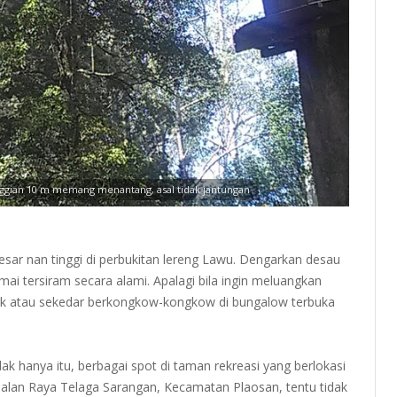
ggian 10 m memang menantang, asal tidak jantungan
besar nan tinggi di perbukitan lereng Lawu. Dengarkan desau
i tersiram secara alami. Apalagi bila ingin meluangkan
rk atau sekedar berkongkow-kongkow di bungalow terbuka
dak hanya itu, berbagai spot di taman rekreasi yang berlokasi
 Jalan Raya Telaga Sarangan, Kecamatan Plaosan, tentu tidak