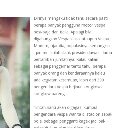
Dirinya mengaku tidak tahu secara pasti
berapa banyak pengguna motor Vespa
besi-baja dari Italia. Apalagi bila
digabungkan Vespa klasik ataupun Vespa
Modern, ujar dia, populasinya semangkin
–pinjam istilah slank presiden lawas– lama
bertambah jumlahnya. Kalau kalian
sebagai penggemar tentu tahu, berapa
banyak orang dan kendaraannya kalau
ada kegiatan ketemuan, lebih dari 300
pengendara Vespa bejibun kongkow-
kongkow bareng.
“Entah nanti akan digagas, kumpul
pengendara vespa wanita di stadion sepak
bola, sebagai pengganti kagak jadi bal-
balan di Alun-alun kidul lagi. Buat