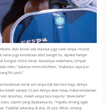
mbumi, dulu dosen ada dulunya juga naek vespa, mosok
l sama juga kendaraan abot banget itu, dipakai hampir
at kongsie motor berat. Alasannya sederhana, tempat
 ada relies,” katanya mencontohkan, “makanya saya pun
pang lho yach.”
 kendaraan berat asli vespa itali dari besi-baja, dirinya
lus kuliah sampai S3 pun dirinya akan tetap makai kendaraan
lis desertasi, malah vespa besi-baja itu “disekolahin”
 baru, seperti yang dipakainya itu. “Papaku emang agak
taan. Padahal sekarang di atas 20 juta. Mbuh, emang