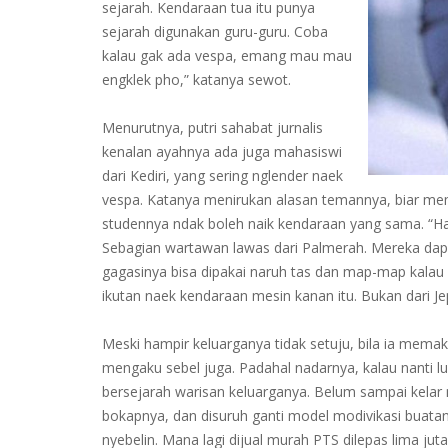
sejarah. Kendaraan tua itu punya
sejarah digunakan guru-guru. Coba
kalau gak ada vespa, emang mau mau
engklek pho,” katanya sewot.
Menurutnya, putri sahabat jurnalis
kenalan ayahnya ada juga mahasiswi
dari Kediri, yang sering nglender naek
vespa. Katanya menirukan alasan temannya, biar me
studennya ndak boleh naik kendaraan yang sama. “Ha
Sebagian wartawan lawas dari Palmerah. Mereka dap
gagasinya bisa dipakai naruh tas dan map-map kalau
ikutan naek kendaraan mesin kanan itu. Bukan dari Je
Meski hampir keluarganya tidak setuju, bila ia memakai
mengaku sebel juga. Padahal nadarnya, kalau nanti lu
bersejarah warisan keluarganya. Belum sampai kelar nu
bokapnya, dan disuruh ganti model modivikasi buatan
nyebelin. Mana lagi dijual murah PTS dilepas lima ju