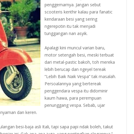
penggemarnya. Jangan sebut
scooteris kenthir kalau para fanatic
kendaraan besi yang sering
ngerepotin itu tak menjadi
tunggangan nan asyik.
Apalagi kini muncul varian baru,
motor setengah besi, meski terbuat
dari metal-pastic bakoh, toh mereka
lebih berucap dan ngeyel tereak
“Lebih Baik Naik Vespa” tak masalah.
Persoalannya yang bertereak
penggendara vespa itu didominir
kaum hawa, para perempuan
penunggang vespa. Sebab, ujar
h nyaman dan keren.
ngan besi-baja asli Itali, tapi sapa papi ndak boleh, takut
rbonize ini. Gak apa-apa juga, yang penting’kan slogannya.”