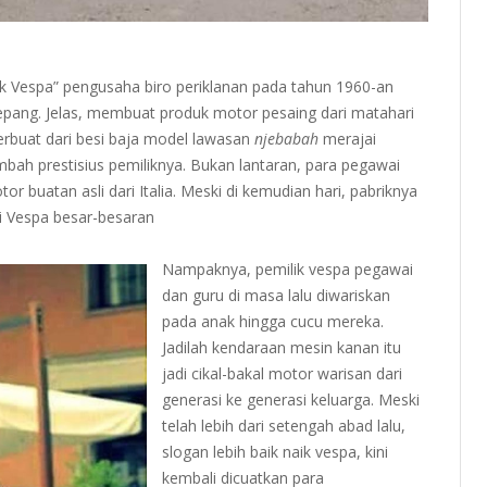
Naik Vespa” pengusaha biro periklanan pada tahun 1960-an
epang. Jelas, membuat produk motor pesaing dari matahari
terbuat dari besi baja model lawasan
njebabah
merajai
mbah prestisius pemiliknya. Bukan lantaran, para pegawai
r buatan asli dari Italia. Meski di kemudian hari, pabriknya
i Vespa besar-besaran
Nampaknya, pemilik vespa pegawai
dan guru di masa lalu diwariskan
pada anak hingga cucu mereka.
Jadilah kendaraan mesin kanan itu
jadi cikal-bakal motor warisan dari
generasi ke generasi keluarga. Meski
telah lebih dari setengah abad lalu,
slogan lebih baik naik vespa, kini
kembali dicuatkan para