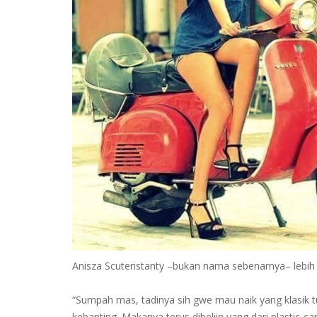
Anisza Scuteristanty –bukan nama sebenarnya– lebi
“Sumpah mas, tadinya sih gwe mau naik yang klasik tula
kebanting. Makanya terus dibeliin yang dari plastic-ca