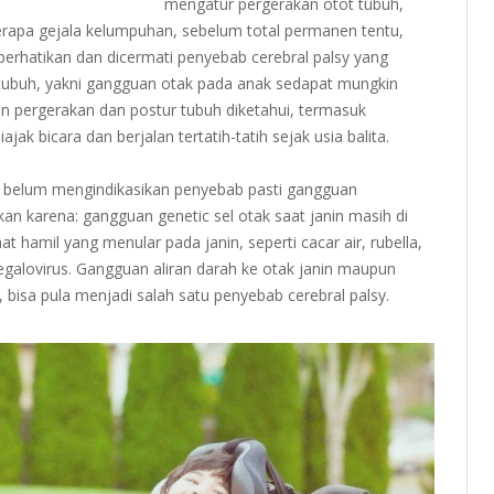
mengatur pergerakan otot tubuh,
erapa gejala kelumpuhan, sebelum total permanen tentu,
perhatikan dan dicermati penyebab cerebral palsy yang
tubuh, yakni gangguan otak pada anak sedapat mungkin
an pergerakan dan postur tubuh diketahui, termasuk
ajak bicara dan berjalan tertatih-tatih sejak usia balita.
n belum mengindikasikan penyebab pasti gangguan
an karena: gangguan genetic sel otak saat janin masih di
at hamil yang menular pada janin, seperti cacar air, rubella,
ymegalovirus. Gangguan aliran darah ke otak janin maupun
 bisa pula menjadi salah satu penyebab cerebral palsy.