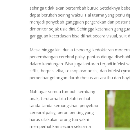
sehinga tidak akan bertambah buruk. Setidaknya beb
dapat berubah seiring waktu. Hal utama yang perlu di
menjadi penyebab gangguan pergerakan dan postur 
dimonitor sejak usia dini. Sehingga ketahuan ganggu
gangguan kecerdasan bisa dilihat secara visual, sulit di
Meski hingga kini dunia teknologi kedokteran moder
perkembangan cerebral palsy, pantas diduga disebabk
dalam kandungan. Bisa juga lantaran terjadi infeksi sa
sifilis, herpes, zika, toksoplasmaosis, dan infeksi c
perbedaangolongan darah rhesus antara ibu dan bayi,
Nah agar semua tumbuh kembang
anak, terutama bila telah terlihat
tanda-tanda kemungkinan penyebab
cerebral palsy, peran penting yang
harus dilakukan orang tua yakni
memperhatikan secara seksama