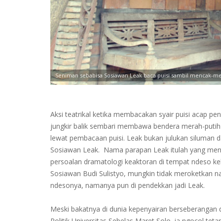
Seniman sebabisa Sosiawan Leak baca puisi sambil mencak-menc
Aksi teatrikal ketika membacakan syair puisi acap p
jungkir balik sembari membawa bendera merah-put
lewat pembacaan puisi. Leak bukan julukan siluman d
Sosiawan Leak. Nama parapan Leak itulah yang menja
persoalan dramatologi keaktoran di tempat ndeso ke
Sosiawan Budi Sulistyo, mungkin tidak meroketkan na
ndesonya, namanya pun di pendekkan jadi Leak.
Meski bakatnya di dunia kepenyairan berseberangan di
Politik Universitas Sebelas Maret Solo, ia ngocol teta