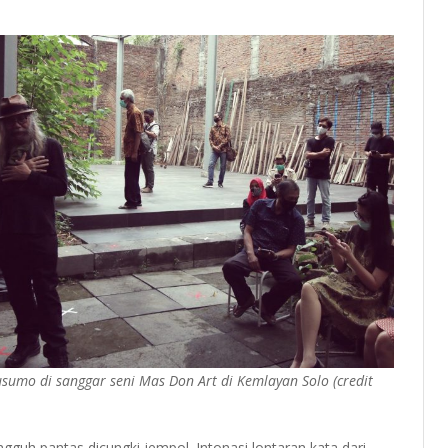
umo di sanggar seni Mas Don Art di Kemlayan Solo (credit
uh pantas dicungki jempol. Intonasi lontaran kata dari