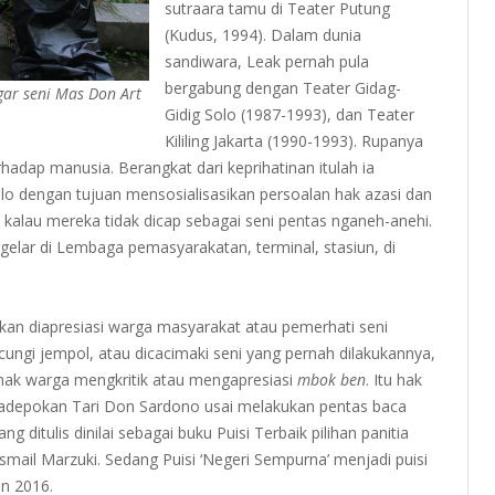
sutraara tamu di Teater Putung
(Kudus, 1994). Dalam dunia
sandiwara, Leak pernah pula
bergabung dengan Teater Gidag-
gar seni Mas Don Art
Gidig Solo (1987-1993), dan Teater
Kililing Jakarta (1990-1993). Rupanya
hadap manusia. Berangkat dari keprihatinan itulah ia
lo dengan tujuan mensosialisasikan persoalan hak azasi dan
kalau mereka tidak dicap sebagai seni pentas nganeh-anehi.
elar di Lembaga pemasyarakatan, terminal, stasiun, di
an diapresiasi warga masyarakat atau pemerhati seni
cungi jempol, atau dicacimaki seni yang pernah dilakukannya,
 hak warga mengkritik atau mengapresiasi
mbok ben
. Itu hak
i Padepokan Tari Don Sardono usai melakukan pentas baca
ng ditulis dinilai sebagai buku Puisi Terbaik pilihan panitia
smail Marzuki. Sedang Puisi ‘Negeri Sempurna’ menjadi puisi
un 2016.