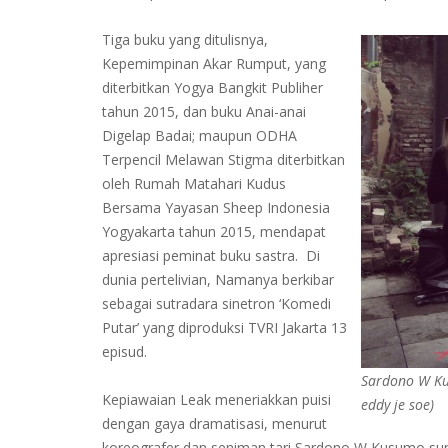
Tiga buku yang ditulisnya,
Kepemimpinan Akar Rumput, yang
diterbitkan Yogya Bangkit Publiher
tahun 2015, dan buku Anai-anai
Digelap Badai; maupun ODHA
Terpencil Melawan Stigma diterbitkan
oleh Rumah Matahari Kudus
Bersama Yayasan Sheep Indonesia
Yogyakarta tahun 2015, mendapat
apresiasi peminat buku sastra. Di
dunia pertelivian, Namanya berkibar
sebagai sutradara sinetron ‘Komedi
Putar’ yang diproduksi TVRI Jakarta 13
episud.
Sardono W Kus
Kepiawaian Leak meneriakkan puisi
eddy je soe)
dengan gaya dramatisasi, menurut
koreografer dan seniman tari Sardono W Kusumo,sungg