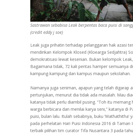
Sastrawan sebabisa Leak berpentas baca puisi di sang
(credit eddy j soe)
Leak juga prihatin terhadap pelanggaran hak azasi ter
mendirikan Kelompok Klosed (Kloearga Sedjahtra) So
demokratisasi lewat kesenian. Bukan kelompok Leak, 
Bagaimana tidak, 72 kali pentas hamper semuanya dig
kampung-kampung dan kampus maupun sekolahan.
Namanya juga seniman, apapun yang telah digarap ak
pertunjukan, menurut dia tidak ada masalah. Mau dia
katanya tidak perlu diambil pusing. “Toh itu memang
warga berbicara dan menilai karya seni,” katanya d
puisi, bulan lalu. Itulah sebabnya, buku ‘Wathathitha’ ya
pada perhelatan Hari Puisi Indonesia 2016 di Taman I
terbaik pilihan tim curator Tifa Nusantara 3 pada tah