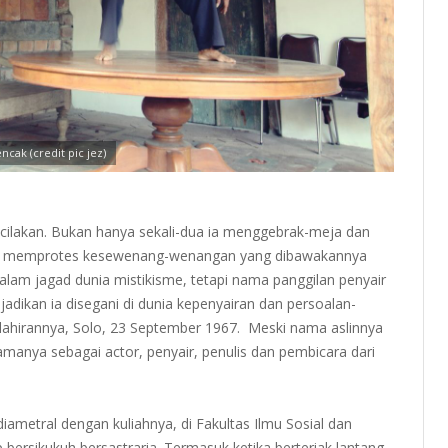
ak (credit pic jez)
encilakan. Bukan hanya sekali-dua ia menggebrak-meja dan
ih memprotes kesewenang-wenangan yang dibawakannya
alam jagad dunia mistikisme, tetapi nama panggilan penyair
dikan ia disegani di dunia kepenyairan dan persoalan-
lahirannya, Solo, 23 September 1967. Meski nama aslinnya
manya sebagai actor, penyair, penulis dan pembicara dari
ametral dengan kuliahnya, di Fakultas Ilmu Sosial dan
p bersikukuh bersastraria. Termasuk ketika berteriak lantang