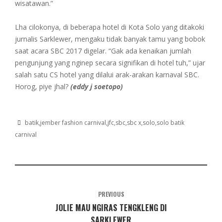
wisatawan.”
Lha cilokonya, di beberapa hotel di Kota Solo yang ditakoki
jurnalis Sarklewer, mengaku tidak banyak tamu yang bobok
saat acara SBC 2017 digelar. “Gak ada kenaikan jumlah
pengunjung yang nginep secara signifikan di hotel tuh,” ujar
salah satu CS hotel yang dilalui arak-arakan karnaval SBC.
Horog, piye jhal?
(eddy j soetopo)
batik
jember fashion carnival
jfc
sbc
sbc x
solo
solo batik
carnival
PREVIOUS
JOLIE MAU NGIRAS TENGKLENG DI
SARKLEWER