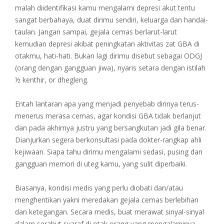
malah diidentifikasi kamu mengalami depresi akut tentu
sangat berbahaya, duat dirimu sendiri, keluarga dan handai-
taulan. Jangan sampai, gejala cemas berlarut-larut
kemudian depresi akibat peningkatan aktivitas zat GBA di
otakmu, hati-hati. Bukan lagi dirimu disebut sebagai ODGJ
(orang dengan gangguan jiwa), nyaris setara dengan istilah
½ kenthir, or dhegleng.
Entah lantaran apa yang menjadi penyebab dirinya terus-
menerus merasa cemas, agar kondisi GBA tidak berlanjut
dan pada akhirnya justru yang bersangkutan jadi gila benar.
Dianjurkan segera berkonsultasi pada dokter-rangkap ahli
kejiwaan. Siapa tahu dirimu mengalami sedasi, pusing dan
gangguan memori di uteg kamu, yang sulit diperbaiki.
Biasanya, kondisi medis yang perlu diobati dan/atau
menghentikan yakni meredakan gejala cemas berlebihan
dan ketegangan. Secara medis, buat merawat sinyal-sinyal
dalam serabut syaraf di otak orang yang mengalaminya