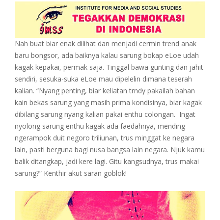
Nah buat biar enak dilihat dan menjadi cermin trend anak
baru bongsor, ada baiknya kalau sarung bokap eLoe udah
kagak kepakai, permak saja. Tinggal bawa gunting dan jahit
sendiri, sesuka-suka eLoe mau dipelelin dimana teserah
kalian. “Nyang penting, biar keliatan trndy pakailah bahan
kain bekas sarung yang masih prima kondisinya, biar kagak
dibilang sarung nyang kalian pakai enthu colongan. Ingat
nyolong sarung enthu kagak ada faedahnya, mending
ngerampok duit negoro triliunan, trus minggat ke negara
lain, pasti berguna bagi nusa bangsa lain negara. Njuk kamu
balik ditangkap, jadi kere lagi. Gitu kangsudnya, trus makai
sarung?” Kenthir akut saran goblok!