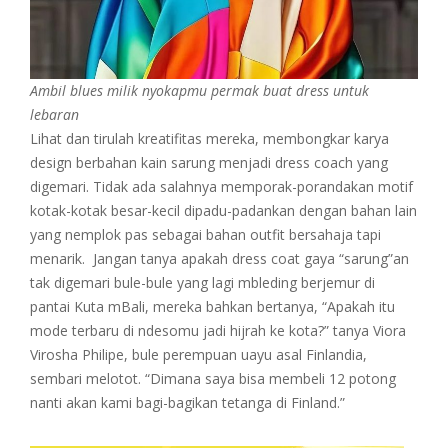
Ambil blues milik nyokapmu permak buat dress untuk
lebaran
Lihat dan tirulah kreatifitas mereka, membongkar karya
design berbahan kain sarung menjadi dress coach yang
digemari. Tidak ada salahnya memporak-porandakan motif
kotak-kotak besar-kecil dipadu-padankan dengan bahan lain
yang nemplok pas sebagai bahan outfit bersahaja tapi
menarik. Jangan tanya apakah dress coat gaya “sarung”an
tak digemari bule-bule yang lagi mbleding berjemur di
pantai Kuta mBali, mereka bahkan bertanya, “Apakah itu
mode terbaru di ndesomu jadi hijrah ke kota?” tanya Viora
Virosha Philipe, bule perempuan uayu asal Finlandia,
sembari melotot. “Dimana saya bisa membeli 12 potong
nanti akan kami bagi-bagikan tetanga di Finland.”