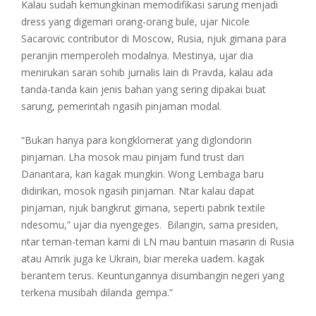
Kalau sudah kemungkinan memodifikasi sarung menjadi
dress yang digemari orang-orang bule, ujar Nicole
Sacarovic contributor di Moscow, Rusia, njuk gimana para
peranjin memperoleh modalnya. Mestinya, ujar dia
menirukan saran sohib jurnalis lain di Pravda, kalau ada
tanda-tanda kain jenis bahan yang sering dipakai buat
sarung, pemerintah ngasih pinjaman modal.
“Bukan hanya para kongklomerat yang diglondorin
pinjaman. Lha mosok mau pinjam fund trust dari
Danantara, kan kagak mungkin. Wong Lembaga baru
didirikan, mosok ngasih pinjaman. Ntar kalau dapat
pinjaman, njuk bangkrut gimana, seperti pabrik textile
ndesomu,” ujar dia nyengeges. Bilangin, sama presiden,
ntar teman-teman kami di LN mau bantuin masarin di Rusia
atau Amrik juga ke Ukrain, biar mereka uadem. kagak
berantem terus. Keuntungannya disumbangin negeri yang
terkena musibah dilanda gempa.”